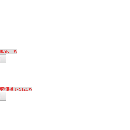
80AK-TW
淨除濕機 F-Y12CW