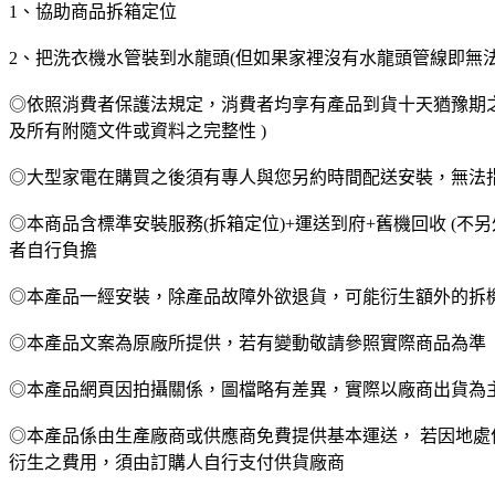
1、協助商品拆箱定位
2、把洗衣機水管裝到水龍頭(但如果家裡沒有水龍頭管線即無
◎依照消費者保護法規定，消費者均享有產品到貨十天猶豫期之
及所有附隨文件或資料之完整性 )
◎大型家電在購買之後須有專人與您另約時間配送安裝，無法指定
◎本商品含標準安裝服務(拆箱定位)+運送到府+舊機回收 (
者自行負擔
◎本產品一經安裝，除產品故障外欲退貨，可能衍生額外的拆
◎本產品文案為原廠所提供，若有變動敬請參照實際商品為準
◎本產品網頁因拍攝關係，圖檔略有差異，實際以廠商出貨為
◎本產品係由生產廠商或供應商免費提供基本運送， 若因地處
衍生之費用，須由訂購人自行支付供貨廠商