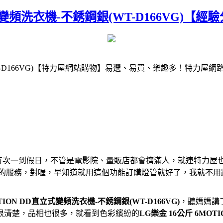
立式變頻洗衣機-不銹鋼銀(WT-D166VG)【經
166VG)
【特力屋網站購物】易選、易買、樂趣多！特力屋網
。每次一到假日，不管是電影院、量販店都會擠滿人，就連特力屋
」的服務，對喔，早知道就用這個功能訂購燈管就好了，我就不用
TION DD直立式變頻洗衣機-不銹鋼銀(WT-D166VG)
，聽媽媽講
很清楚，品相也很多，就看到色彩繽紛的
LG樂金 16公斤 6MOT