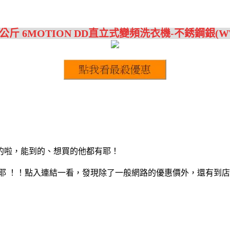
6公斤 6MOTION DD直立式變頻洗衣機-不銹鋼銀(WT-
的啦，能到的、想買的他都有耶！
耶 ！！點入連結一看，發現除了一般網路的優惠價外，還有到