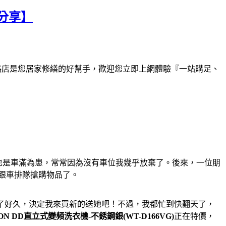
驗分享】
路店是您居家修繕的好幫手，歡迎您立即上網體驗『一站購足、
也是車滿為患，常常因為沒有車位我幾乎放棄了。後來，一位朋
跟車排隊搶購物品了。
了好久，決定我來買新的送她吧！不過，我都忙到快翻天了，
ION DD直立式變頻洗衣機-不銹鋼銀(WT-D166VG)
正在特價，