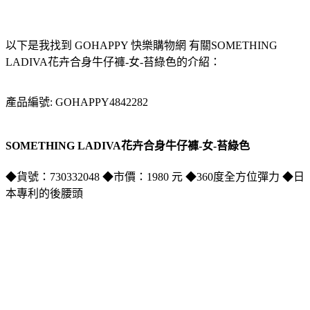
以下是我找到 GOHAPPY 快樂購物網 有關SOMETHING
LADIVA花卉合身牛仔褲-女-苔綠色的介紹：
產品編號: GOHAPPY4842282
SOMETHING LADIVA花卉合身牛仔褲-女-苔綠色
◆貨號：730332048 ◆市價：1980 元 ◆360度全方位彈力 ◆日
本專利的後腰頭