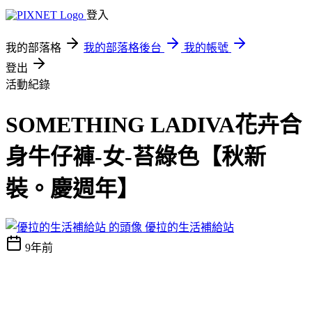
登入
我的部落格
我的部落格後台
我的帳號
登出
活動紀錄
SOMETHING LADIVA花卉合
身牛仔褲-女-苔綠色【秋新
裝。慶週年】
優拉的生活補給站
9年前