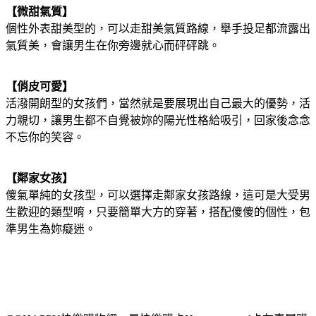
【微甜氣質】
個性外表甜美型的，可以走甜美氣質路線，舉手投足都流露出
氣質美，會讓男生在你旁邊就心而砰砰跳。
【俏皮可愛】
活潑開朗型的女孩們，當然就是要展現出自己最大的優勢，活
力親切，讓男生都不自覺被妳的陽光性格給吸引，回家後念念
不忘你的笑容。
【鄰家女孩】
傻氣單純的女孩型，可以選擇走鄰家女孩路線，這可是大受男
生歡迎的類型唷，只要簡單大方的穿著，搭配傻傻的個性，包
準男生為妳癡迷。