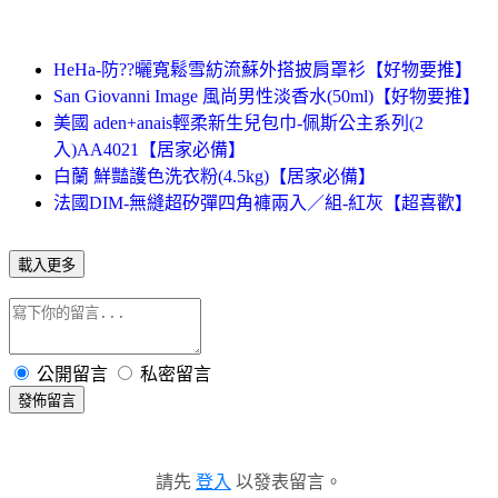
HeHa-防??曬寬鬆雪紡流蘇外搭披肩罩衫【好物要推】
San Giovanni Image 風尚男性淡香水(50ml)【好物要推】
美國 aden+anais輕柔新生兒包巾-佩斯公主系列(2
入)AA4021【居家必備】
白蘭 鮮豔護色洗衣粉(4.5kg)【居家必備】
法國DIM-無縫超矽彈四角褲兩入／組-紅灰【超喜歡】
載入更多
公開留言
私密留言
發佈留言
請先
登入
以發表留言。