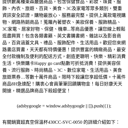
提供數萬種東森嚴選商品，包含保健食品、彩妝、珠寶、服
飾、內衣、旅遊、百貨、美食、3C及家電等眾多類別，雙重
資訊安全認證，購物最放心、服務最完整。
提供上萬款電視購
物、網路熱銷商品！蒐羅內著塑衣、美妝保養、服飾精品、
3C家電、居家好物、保健、機車...等商品優惠，讓您線上輕鬆
逛盡興買！
包含各類書籍、英文書購書網、雜誌以及影音商
品，百貨涵蓋文具、禮品、服飾配件、生活用品。歡迎您來網
路書店買書，天天都有特價優惠！
提供豐富的精緻商品，最安
全付款機制及便利的配送方式，創造更聰明、快樂、精彩消費
生活，快樂購卡Happy go card點數可折抵消費！
提供美容保
養、流行服飾、時尚精品、3C、數位家電、生活用品、美食
旅遊票券…等數十萬件商品。限時下殺讓您享超低價。
十萬件
商品8H急速配！購衷心會員筆筆回饋購物金！每日好康天天
開搶，精選品牌商品下殺超便宜！
(adsbygoogle = window.adsbygoogle || []).push({});
有關鍋寶超真空保溫杯430CC-SVC-0050 的詳細介紹如下：