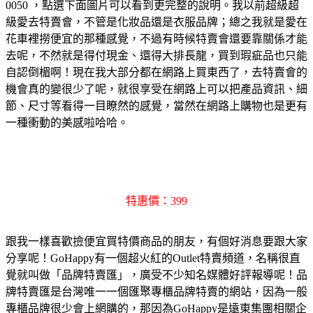
0050 ，點選下面圖片可以看到更完整的說明。我以前超級超
級愛去特賣會，不管是化妝品還是衣服品牌；總之我就是愛在
花車裡撈便宜的那種感覺，不過有時候特賣會還要靠關係才能
去呢，不然就是得付現金、還得大排長龍，買到瑕疵品也只能
自認倒楣啊！現在我大部分都在網路上買東西了，去特賣會的
機會真的變很少了呢，就很享受在網路上可以把產品資訊、細
節、尺寸等看得一目瞭然的感覺，當然在網路上購物也是更有
一種衝動的美感啦哈哈。
特惠價：399
跟我一樣喜歡撿便宜買特價商品的朋友，有個好消息要跟大家
分享呢！GoHappy有一個超火紅的Outlet特賣頻道，名稱很直
覺就叫做「品牌特賣匯」，廣受不少知名媒體好評報導呢！品
牌特賣匯是台灣唯一一個匯聚專櫃品牌特賣的網站，因為一般
專櫃品牌很少會上網購的，那因為GoHappy是遠東集團相關企