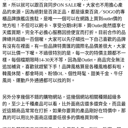
業，所以就可以跟百貨同步ON SALE喔，大家也不用擔心產
品的來源，因為絕對是百貨正品，都是遠東百貨／SOGO的專
櫃品牌旗艦店進駐，是唯一一個可以在網路上買到outlet價的
地方啦！不但可以刷卡、享受分期0利率，買Outlet竟然還享七
天鑑賞期，完全不必擔心服務因撿便宜而打折。目前合作的品
牌總共超過一百個喔，大家可以先仔細找一下自己喜歡的品牌
有沒有在裡面，有一些品牌特賣匯的國際名品價差很大，大家
可以比價一下喔。不過很特別的是，每一次的特價主題都不一
樣，每個檔期限時14-30天不等，因為是Outlet，商品完全無法
追加補貨，喜歡就趕緊下手！品牌風格算是各種風格都有啦，
韓風休閒、都會時尚、粉領OL、個性時髦、甜美千金、牛仔
風尚、運動戶外通通都可以找的到。
另外分享幾個不錯的購物網站，這幾個網站相關種類超級多
的，至少上千種產品可以看，比外面商店還多還齊全，而且最
近這類商品常常在打折，如果你要買的產品剛好在特價中，那
真的可以用比外面商店還要低很多的價格買到唷~~