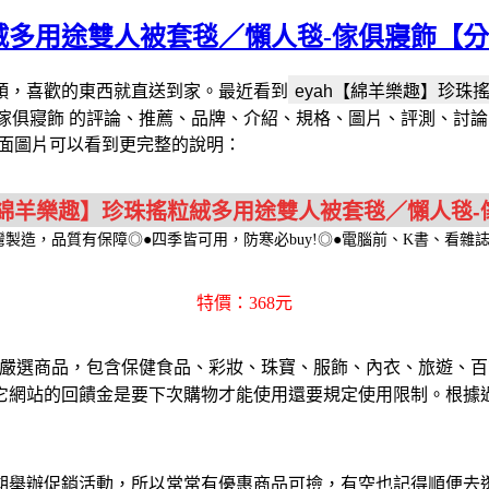
粒絨多用途雙人被套毯／懶人毯-傢俱寢飾【
頭，喜歡的東西就直送到家。最近看到
毯-傢俱寢飾 的評論、推薦、品牌、介紹、規格、圖片、評測、
選下面圖片可以看到更完整的說明：
台灣製造，品質有保障◎●四季皆可用，防寒必buy!◎●電腦前、K書、看雜
特價：368元
嚴選商品，包含保健食品、彩妝、珠寶、服飾、內衣、旅遊、百
它網站的回饋金是要下次購物才能使用還要規定使用限制。根據
期舉辦促銷活動，所以常常有優惠商品可撿，有空也記得順便去逛